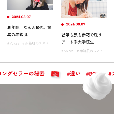
2024.08.07
2024.08.07
肌年齢、なんと10代。驚
異の赤箱肌
絵筆も顔も赤箱で洗う
アート系大学院生
# Voices
# 赤箱肌のススメ
# Voices
# 赤箱肌のススメ
セラーの秘密
#違い
#BOOK
#スクワ