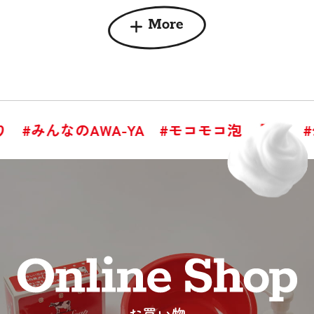
More
#みんなのAWA-YA
#モコモコ泡
#
お買い物