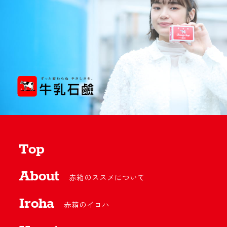
Top
About
赤箱のススメについて
Iroha
赤箱のイロハ