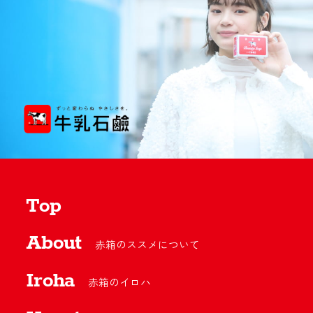
Top
About
赤箱のススメについて
Iroha
赤箱のイロハ