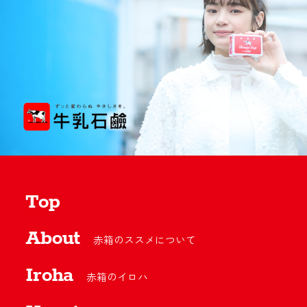
Top
About
赤箱のススメについて
Iroha
赤箱のイロハ