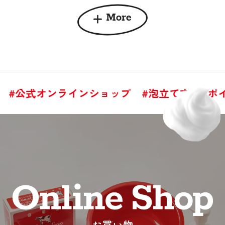
More
#公式オンラインショップ
#泡立て方
#ポイ
お買い物